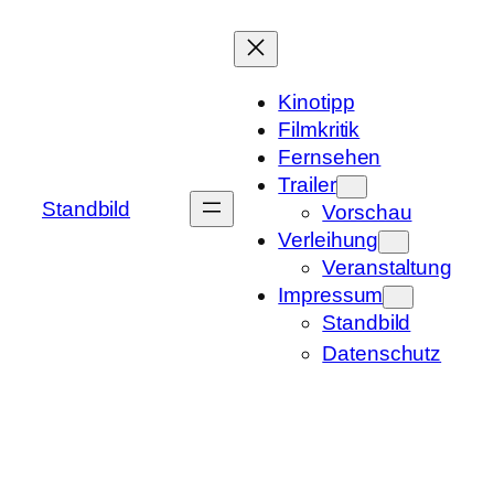
Zum
Inhalt
springen
Kinotipp
Filmkritik
Fernsehen
Trailer
Standbild
Vorschau
Verleihung
Veranstaltung
Impressum
Standbild
Datenschutz