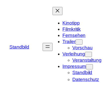
Zum
Inhalt
springen
Kinotipp
Filmkritik
Fernsehen
Trailer
Standbild
Vorschau
Verleihung
Veranstaltung
Impressum
Standbild
Datenschutz