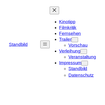
Zum
Inhalt
springen
Kinotipp
Filmkritik
Fernsehen
Trailer
Standbild
Vorschau
Verleihung
Veranstaltung
Impressum
Standbild
Datenschutz