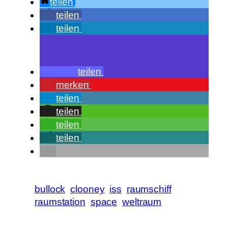
teilen
teilen
teilen
teilen
merken
teilen
teilen
teilen
teilen
bullock
clooney
iss
raumschiff
raumstation
space
weltraum