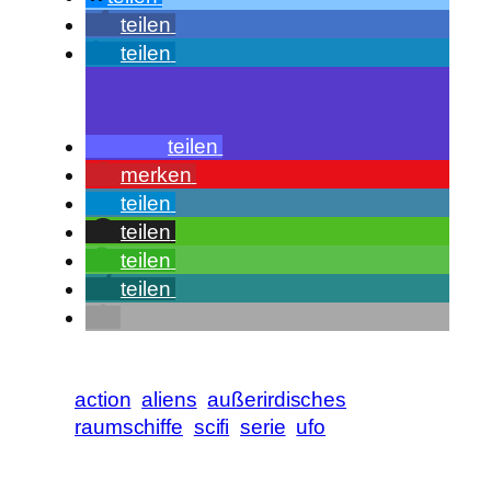
teilen
teilen
teilen
merken
teilen
teilen
teilen
teilen
action
aliens
außerirdisches
raumschiffe
scifi
serie
ufo