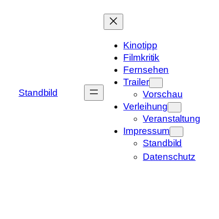
Zum
Inhalt
springen
Kinotipp
Filmkritik
Fernsehen
Trailer
Standbild
Vorschau
Verleihung
Veranstaltung
Impressum
Standbild
Datenschutz