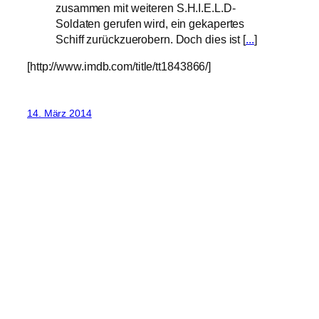
zusammen mit weiteren S.H.I.E.L.D-
Soldaten gerufen wird, ein gekapertes
Schiff zurückzuerobern. Doch dies ist [
...
]
[http://www.imdb.com/title/tt1843866/]
14. März 2014