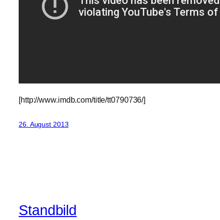
[http://www.imdb.com/title/tt0790736/]
26. August 2013
Standbild