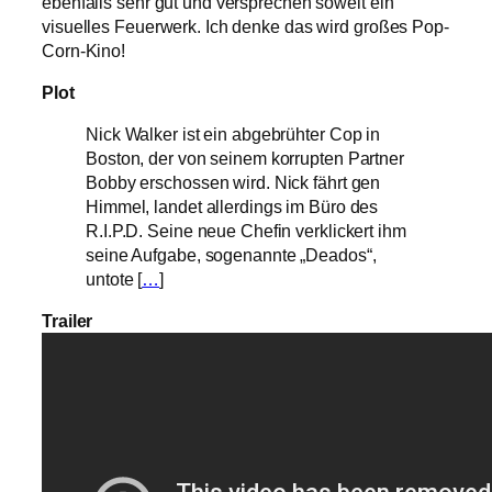
ebenfalls sehr gut und versprechen soweit ein
visuelles Feuerwerk. Ich denke das wird großes Pop-
Corn-Kino!
Plot
Nick Walker ist ein abgebrühter Cop in
Boston, der von seinem korrupten Partner
Bobby erschossen wird. Nick fährt gen
Himmel, landet allerdings im Büro des
R.I.P.D. Seine neue Chefin verklickert ihm
seine Aufgabe, sogenannte „Deados“,
untote [
…
]
Trailer