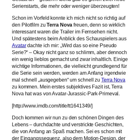
Serienstarts, die mehr oder weniger überzeugten!
Schon im Vorfeld konnte ich mich nicht so richtig auf
den Pilotfilm zu
Terra Nova
freuen, denn so wirklich
interessant waren die Trailer im Fernsehen nicht.
Und spätestens beim Anblick des Schauspielers aus
Avatar
dachte ich mir: „Wird das so eine Pseudo
Serie?“ – Okay nicht ganz so schlimm, aber dennoch
ein wenig lieblos gemacht und zwar inhaltlich. Einige
wichtige Informationen, die vielleicht grundlegend für
die Serie sein werden, werden am Anfang irgendwie
mal schnell „ausgegeben“ um schnell zu
Terra Nova
zu kommen. Mein erstes subjektives Fazit ist, Terra
Nova hat was von Avatar-Jurassic-Park-Primeval.
[http://www.imdb.com/title/tt1641349/]
Doch kommen wir nun zu den schönen Dingen des
Lebens – durchdachte und verstrickte Geschichten,
die von Anfang an Spaß machen. Sei es schon mit
der Eingangssequenz, also dem Motion-Design, der