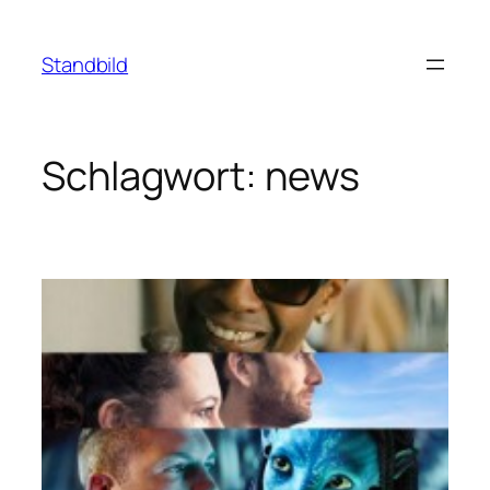
Zum
Inhalt
Standbild
springen
Schlagwort:
news