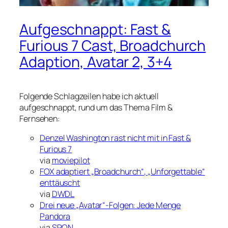
Aufgeschnappt: Fast &
Furious 7 Cast, Broadchurch
Adaption, Avatar 2, 3+4
Folgende Schlagzeilen habe ich aktuell
aufgeschnappt, rund um das Thema Film &
Fernsehen:
Denzel Washington rast nicht mit in Fast &
Furious 7
via
moviepilot
FOX adaptiert „Broadchurch“, „Unforgettable“
enttäuscht
via
DWDL
Drei neue „Avatar“-Folgen: Jede Menge
Pandora
via
SPON